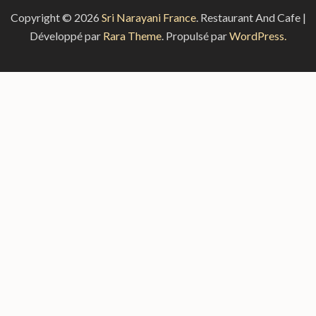
Copyright © 2026
Sri Narayani France
.
Restaurant And Cafe |
Développé par
Rara Theme
. Propulsé par
WordPress.